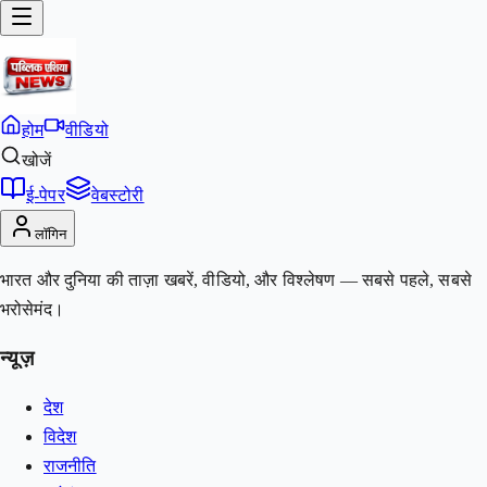
होम
वीडियो
खोजें
ई-पेपर
वेबस्टोरी
लॉगिन
भारत और दुनिया की ताज़ा खबरें, वीडियो, और विश्लेषण — सबसे पहले, सबसे
भरोसेमंद।
न्यूज़
देश
विदेश
राजनीति